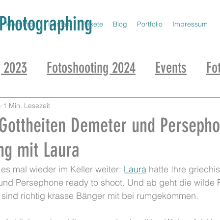
 Photographing
Mein Profil
Kontakt
Pakete
Blog
Portfolio
Impressum
g 2023
Fotoshooting 2024
Events
Fo
4
1 Min. Lesezeit
 Gottheiten Demeter und Persepho
ng mit Laura
s mal wieder im Keller weiter: 
Laura
 hatte Ihre griechi
und Persephone ready to shoot. Und ab geht die wilde F
sind richtig krasse Bänger mit bei rumgekommen. 