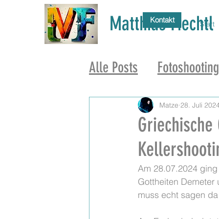
Matthias Fiechtl
Kontakt
Start
Alle Posts
Fotoshootin
Matze
28. Juli 202
Griechische
Kellershooti
Am 28.07.2024 ging e
Gottheiten Demeter 
muss echt sagen da 