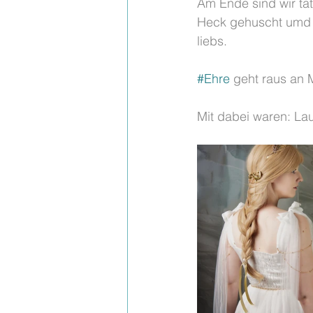
Am Ende sind wir tat
Heck gehuscht umd d
liebs. 
#Ehre
 geht raus an 
Mit dabei waren: La