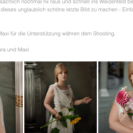
sächlich nochmal fix raus und schnell ins Weizenfeld be
ieses unglaublich schöne letzte Bild zu machen - Einfa
Maxi für die Unterstützung währen dem Shooting.
ura und Maxi