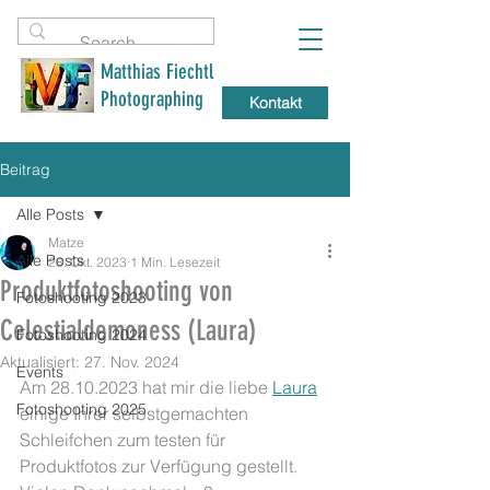
Matthias Fiechtl
Photographing
Kontakt
Beitrag
Alle Posts
Matze
Alle Posts
28. Okt. 2023
1 Min. Lesezeit
Produktfotoshooting von
Fotoshooting 2023
Celestialdemoness (Laura)
Fotoshooting 2024
Aktualisiert:
27. Nov. 2024
Events
Am 28.10.2023 hat mir die liebe 
Laura
Fotoshooting 2025
einige Ihrer selbstgemachten 
Schleifchen zum testen für 
Produktfotos zur Verfügung gestellt. 